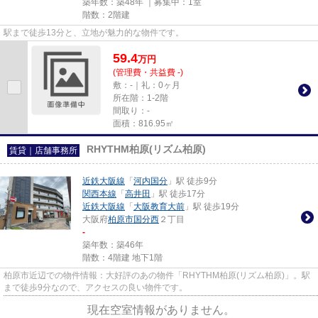
築年数：築48年 ｜募集中：
1室
階数：2階建
駅まで徒歩13分と、立地が魅力的な物件です。
59.4
万
円
(管理費・共益費 -)
敷：-｜礼：0ヶ月
所在階：1-2階
間取り：-
面積：816.95㎡
RHYTHM柏原(リズム柏原)
賃貸｜店舗事務所
近鉄大阪線
「
河内国分
」駅 徒歩9分
関西本線
「
高井田
」駅 徒歩17分
近鉄大阪線
「
大阪教育大前
」駅 徒歩19分
大阪府
柏原市
国分西
２丁目
-
築年数：築46年
階数：4階建 地下1階
柏原市近辺での物件情報：大好評のあの物件「RHYTHM柏原(リズム柏原)」。駅
まで徒歩9分なので、アクセスの良い物件です。
現在空室情報がありません。