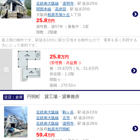
近鉄南大阪線
「
道明寺
」駅 徒歩20分
関西本線
「
高井田
」駅 徒歩20分
大阪府
柏原市
旭ケ丘
１丁目
25.8
万円
築年数：築57年 ｜募集中：
1室
階数：2階建
最上階の物件です。駅徒歩10分に駅が立地する物件なので、電車を多く利用する
方にとって便利です。
25.8
万
円
(管理費・共益費 -)
敷：25.8万円｜礼：51.6万円
所在階：1-2階
間取り：-
面積：270.53㎡
円明町 貸工場・貸事務所
賃貸｜倉庫
近鉄南大阪線
「
駒ヶ谷
」駅 徒歩13分
近鉄南大阪線
「
古市
」駅 徒歩26分
近鉄南大阪線
「
道明寺
」駅 徒歩28分
大阪府
柏原市
円明町
59.4
万円