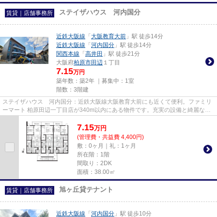
ステイザハウス 河内国分
賃貸｜店舗事務所
近鉄大阪線
「
大阪教育大前
」駅 徒歩14分
近鉄大阪線
「
河内国分
」駅 徒歩14分
関西本線
「
高井田
」駅 徒歩21分
大阪府
柏原市
田辺
１丁目
7.15
万円
築年数：築2年 ｜募集中：
1室
階数：3階建
ステイザハウス 河内国分：近鉄大阪線大阪教育大前にも近くて便利。ファミリ
ーマート 柏原田辺一丁目店が340m以内にある物件です。充実の設備と綺麗な室
内を兼ね備えた、2024年築の物...
7.15
万
円
(管理費・共益費 4,400円)
敷：0ヶ月｜礼：1ヶ月
所在階：1階
間取り：2DK
面積：38.00㎡
旭ヶ丘貸テナント
賃貸｜店舗事務所
近鉄大阪線
「
河内国分
」駅 徒歩10分