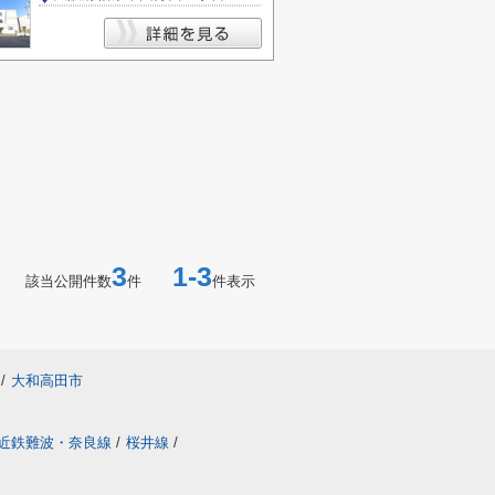
3
1-3
該当公開件数
件
件表示
/
大和高田市
近鉄難波・奈良線
/
桜井線
/