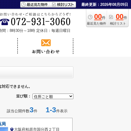
最終更新：2026年08月09日
00
00
件
件
最近見た物件
検討リスト
時間：8時30分～18時
定休日：毎週日曜日
は対応できません。
並び順：
3
1-3
該当公開件数
件
件表示
薬局
大阪府柏原市国分西２丁目