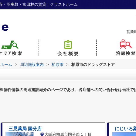
寺・羽曳野・富田林の賃貸｜クラストホーム
営業
トホーム
>
周辺施設案内
>
柏原市
>
柏原市のドラッグストア
※物件情報の周辺施設紹介のページであり、各店舗への問い合わせは当社で
三晃薬局 国分店
にじいろ
大阪府柏原市国分西１丁目