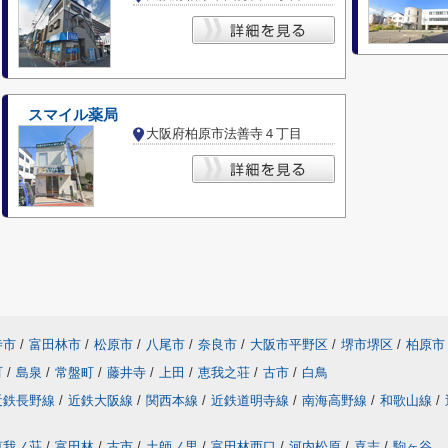
スマイル薬局
大阪府柏原市法善寺４丁目
寺市
/
富田林市
/
松原市
/
八尾市
/
奈良市
/
大阪市平野区
/
堺市堺区
/
柏原市
町
/
島泉
/
常盤町
/
藤井寺
/
上田
/
恵我之荘
/
古市
/
白鳥
近鉄長野線
/
近鉄大阪線
/
関西本線
/
近鉄道明寺線
/
南海高野線
/
和歌山線
/
恵我ノ荘
/
富田林
/
古市
/
土師ノ里
/
富田林西口
/
河内松原
/
喜志
/
駒ヶ谷