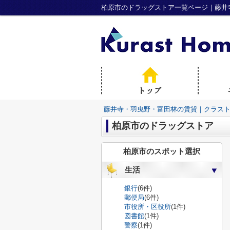
柏原市のドラッグストア一覧ページ｜藤井
藤井寺・羽曳野・富田林の賃貸｜クラス
柏原市のドラッグストア
柏原市のスポット選択
生活
銀行
(6件)
郵便局
(6件)
市役所・区役所
(1件)
図書館
(1件)
警察
(1件)