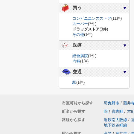
買う
コンビニエンスストア
(11件)
スーパー
(7件)
ドラッグストア
(3件)
その他
(1件)
医療
総合病院
(1件)
内科
(1件)
交通
駅
(1件)
市区町村から探す
羽曳野市
/
藤井
町名から探す
岡
/
喜志町
/
本
路線から探す
近鉄南大阪線
/
地下鉄谷町線
駅から探す
高鷲
/
藤井寺
/