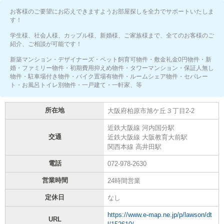
お客様のご要望にお応えできますようお部屋探しを全力でサポートいたしま
す！
学生様、社会人様、カップル様、新婚様、ご家族様まで、全てのお客様のご
紹介、ご相談が可能です！
新築マンション・デザイナーズ・ペット飼育可物件・敷金礼金0円物件・新
婚・ファミリー物件・初期費用抑えめ物件・タワーマンション・保証人無し
物件・駐車場付き物件・バイク置場有物件・ルームシェア物件・セパレー
ト・お風呂トイレ別物件・一戸建て・一軒家、等
所在地
大阪府柏原市旭ケ丘３丁目2-2
近鉄大阪線 河内国分駅
交通
近鉄大阪線 大阪教育大前駅
関西本線 高井田駅
電話
072-978-2630
営業時間
24時間営業
定休日
なし
https://www.e-map.ne.jp/p/lawson/dt
URL