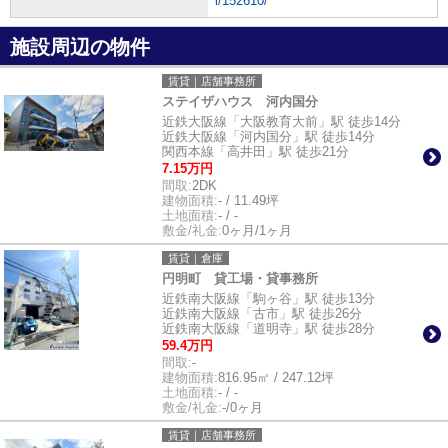
l/152610/
施設周辺の物件
賃貸｜店舗事務所
ステイザハウス 河内国分
近鉄大阪線「大阪教育大前」駅 徒歩14分
近鉄大阪線「河内国分」駅 徒歩14分
関西本線「高井田」駅 徒歩21分
7.15万円
間取:
2DK
建物面積:
- / 11.49坪
土地面積:
- / -
敷金/礼金:
0ヶ月/1ヶ月
賃貸｜倉庫
円明町 貸工場・貸事務所
近鉄南大阪線「駒ヶ谷」駅 徒歩13分
近鉄南大阪線「古市」駅 徒歩26分
近鉄南大阪線「道明寺」駅 徒歩28分
59.4万円
間取:
-
建物面積:
816.95㎡ / 247.12坪
土地面積:
- / -
敷金/礼金:
-/0ヶ月
賃貸｜店舗事務所