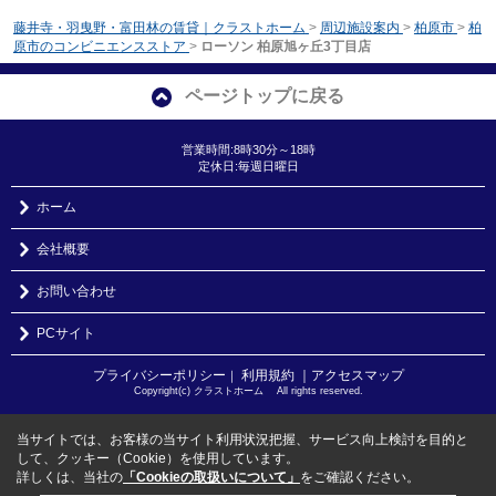
藤井寺・羽曳野・富田林の賃貸｜クラストホーム
>
周辺施設案内
>
柏原市
>
柏
原市のコンビニエンスストア
>
ローソン 柏原旭ヶ丘3丁目店
ページトップに戻る
営業時間:8時30分～18時
定休日:毎週日曜日
ホーム
会社概要
お問い合わせ
PCサイト
プライバシーポリシー
利用規約
｜アクセスマップ
｜
Copyright(c) クラストホーム All rights reserved.
当サイトでは、お客様の当サイト利用状況把握、サービス向上検討を目的と
して、クッキー（Cookie）を使用しています。
詳しくは、当社の
「Cookieの取扱いについて」
をご確認ください。