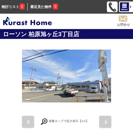
0
0
検討リスト
最近見た物件
お問合せ
ローソン 柏原旭ヶ丘3丁目店
前
次
画像タップで拡大表示【
1
/1】