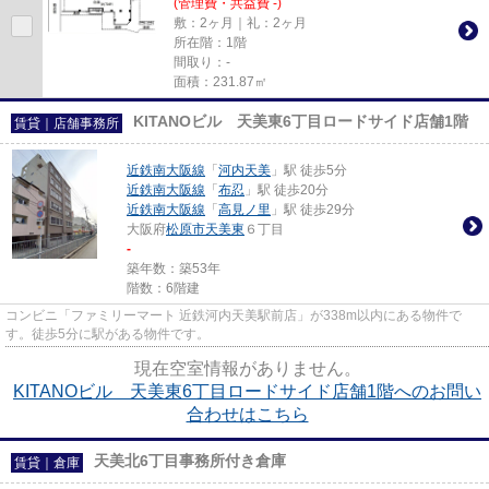
(管理費・共益費 -)
敷：2ヶ月｜礼：2ヶ月
所在階：1階
間取り：-
面積：231.87㎡
KITANOビル 天美東6丁目ロードサイド店舗1階
賃貸｜店舗事務所
近鉄南大阪線
「
河内天美
」駅 徒歩5分
近鉄南大阪線
「
布忍
」駅 徒歩20分
近鉄南大阪線
「
高見ノ里
」駅 徒歩29分
大阪府
松原市
天美東
６丁目
-
築年数：築53年
階数：6階建
コンビニ「ファミリーマート 近鉄河内天美駅前店」が338m以内にある物件で
す。徒歩5分に駅がある物件です。
現在空室情報がありません。
KITANOビル 天美東6丁目ロードサイド店舗1階へのお問い
合わせはこちら
天美北6丁目事務所付き倉庫
賃貸｜倉庫