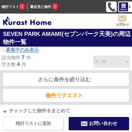
0
0
検討リスト
最近見た物件
お問合せ
SEVEN PARK AMAMI(セブンパーク天美)の周辺
物件一覧
募集中のみ表示
7
該当物件
件
4
空き数
件
さらに条件を絞り込む
物件リクエスト
チェックした物件をまとめて
検討リストに追加
お問い合わせ