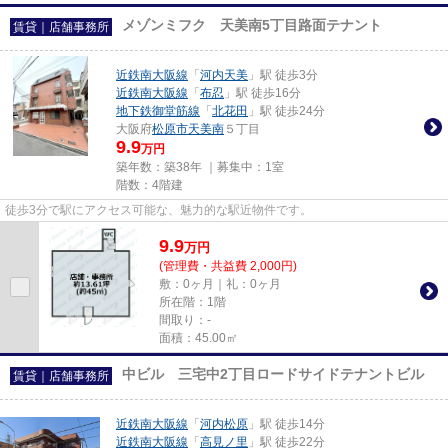
メゾンミフク 天美南5丁目路面テナント
賃貸｜店舗事務所
近鉄南大阪線
「
河内天美
」駅 徒歩3分
近鉄南大阪線
「
布忍
」駅 徒歩16分
地下鉄御堂筋線
「
北花田
」駅 徒歩24分
大阪府
松原市
天美南
５丁目
9.9
万円
築年数：築38年 ｜募集中：
1室
階数：4階建
徒歩3分で駅にアクセス可能な、魅力的な駅近物件です。
9.9
万
円
(管理費・共益費 2,000円)
敷：0ヶ月｜礼：0ヶ月
所在階：1階
間取り：-
面積：45.00㎡
中ビル 三宅中2丁目ロードサイドテナントビル
賃貸｜店舗事務所
近鉄南大阪線
「
河内松原
」駅 徒歩14分
近鉄南大阪線
「
高見ノ里
」駅 徒歩22分