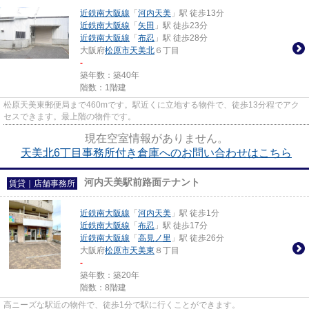
近鉄南大阪線
「
河内天美
」駅 徒歩13分
近鉄南大阪線
「
矢田
」駅 徒歩23分
近鉄南大阪線
「
布忍
」駅 徒歩28分
大阪府
松原市
天美北
６丁目
-
築年数：築40年
階数：1階建
松原天美東郵便局まで460mです。駅近くに立地する物件で、徒歩13分程でアク
セスできます。最上階の物件です。
現在空室情報がありません。
天美北6丁目事務所付き倉庫へのお問い合わせはこちら
河内天美駅前路面テナント
賃貸｜店舗事務所
近鉄南大阪線
「
河内天美
」駅 徒歩1分
近鉄南大阪線
「
布忍
」駅 徒歩17分
近鉄南大阪線
「
高見ノ里
」駅 徒歩26分
大阪府
松原市
天美東
８丁目
-
築年数：築20年
階数：8階建
高ニーズな駅近の物件で、徒歩1分で駅に行くことができます。