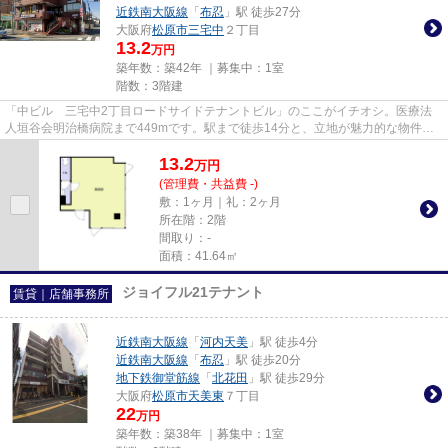
近鉄南大阪線
「
布忍
」駅 徒歩27分
大阪府
松原市
三宅中
２丁目
13.2
万円
築年数：築42年 ｜募集中：
1室
階数：3階建
「中ビル 三宅中2丁目ロードサイドテナントビル」のここがイチオシ。医療法
人垣谷会明治橋病院まで449mです。駅まで徒歩14分と、立地が魅力的な物件で
す。
13.2
万
円
(管理費・共益費 -)
敷：1ヶ月｜礼：2ヶ月
所在階：2階
間取り：-
面積：41.64㎡
ジョイフル21テナント
賃貸｜店舗事務所
近鉄南大阪線
「
河内天美
」駅 徒歩4分
近鉄南大阪線
「
布忍
」駅 徒歩20分
地下鉄御堂筋線
「
北花田
」駅 徒歩29分
大阪府
松原市
天美東
７丁目
22
万円
築年数：築38年 ｜募集中：
1室