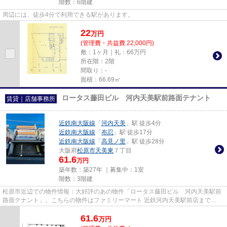
階数：6階建
周辺には、徒歩4分で利用できる駅があります。
22
万
円
(管理費・共益費 22,000円)
敷：1ヶ月｜礼：66万円
所在階：2階
間取り：-
面積：66.69㎡
ロータス藤田ビル 河内天美駅前路面テナント
賃貸｜店舗事務所
近鉄南大阪線
「
河内天美
」駅 徒歩4分
近鉄南大阪線
「
布忍
」駅 徒歩17分
近鉄南大阪線
「
高見ノ里
」駅 徒歩28分
大阪府
松原市
天美東
７丁目
61.6
万円
築年数：築27年 ｜募集中：
1室
階数：3階建
松原市近辺での物件情報：大好評のあの物件「ロータス藤田ビル 河内天美駅前
路面テナント」。こちらの物件はファミリーマート 近鉄河内天美駅前店まで
157mにあります。周辺には、徒歩...
61.6
万
円