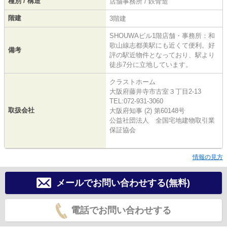
種別 / 構造
店舗事務所 / 鉄骨造
階建
3階建
SHOUWAビル1階店舗・事務所：和
歌山線志都美駅にも近くて便利。好
備考
評の駅近物件となっており、駅より
徒歩7分に立地しています。
クラストホーム
大阪府藤井寺市古室３丁目2-13
TEL:072-931-3060
取扱会社
大阪府知事 (2) 第60148号
公益社団法人 全国宅地建物取引業
保証協会
情報の見方
メールでお問い合わせする(無料)
電話でお問い合わせする