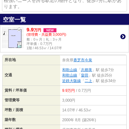
根強いニーズを誇る駅近の物件となり、徒歩7分に駅があ
ります。
空室一覧
9.9
万
円
NEW
(管理費・共益費 3,000円)
敷：0ヶ月｜礼：3ヶ月
坪単価：
0.7
万円
1階 / 46.53㎡ / 14.07坪
所在地
奈良県
香芝市
今泉
和歌山線
「
志都美
」駅 徒歩7分
交通
和歌山線
「
畠田
」駅 徒歩25分
近鉄大阪線
「
二上
」駅 徒歩34分
賃料 / 坪単価
9.9万円
/ 0.7万円
管理費等
3,000円
坪数 / 面積
14.07坪 / 46.53㎡
築年数
2000年 8月 (築26年)