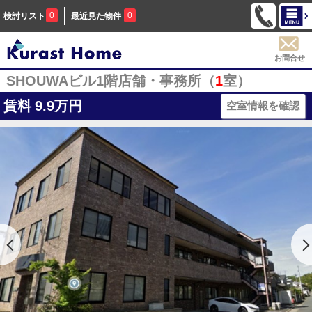
0
0
検討リスト
最近見た物件
お問合せ
SHOUWAビル1階店舗・事務所（
1
室）
賃料
9.9万円
空室情報を確認