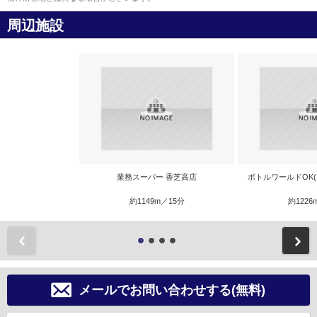
周辺施設
業務スーパー 香芝高店
ボトルワールドOK(
約1149m／15分
約1226
前
メールでお問い合わせする(無料)