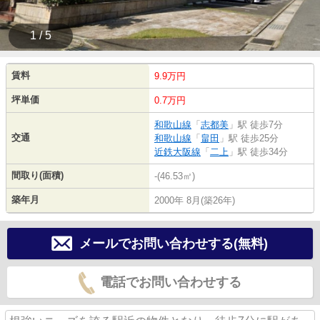
1 / 5
賃料
9.9万円
坪単価
0.7万円
和歌山線
「
志都美
」駅 徒歩7分
交通
和歌山線
「
畠田
」駅 徒歩25分
近鉄大阪線
「
二上
」駅 徒歩34分
間取り(面積)
-(46.53㎡)
築年月
2000年 8月(築26年)
メールでお問い合わせする(無料)
電話でお問い合わせする