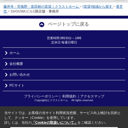
藤井寺・羽曳野・富田林の賃貸｜クラストホーム
>
(賃貸)地域から探す
>
香芝
市
>
SHOUWAビル1階店舗・事務所
ページトップに戻る
営業時間:8時30分～18時
定休日:毎週日曜日
ホーム
会社概要
お問い合わせ
PCサイト
プライバシーポリシー
利用規約
｜アクセスマップ
｜
Copyright(c) クラストホーム All rights reserved.
当サイトでは、お客様の当サイト利用状況把握、サービス向上検討を目的と
して、クッキー（Cookie）を使用しています。
詳しくは、当社の
「Cookieの取扱いについて」
をご確認ください。