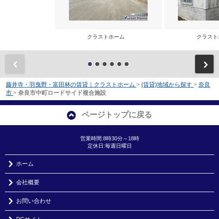
クラストホーム
クラス
前
藤井寺・羽曳野・富田林の賃貸｜クラストホーム
>
(賃貸)地域から探す
>
奈良
市
>
奈良市中町ロードサイド複合施設
ページトップに戻る
営業時間:8時30分～18時
定休日:毎週日曜日
ホーム
会社概要
お問い合わせ