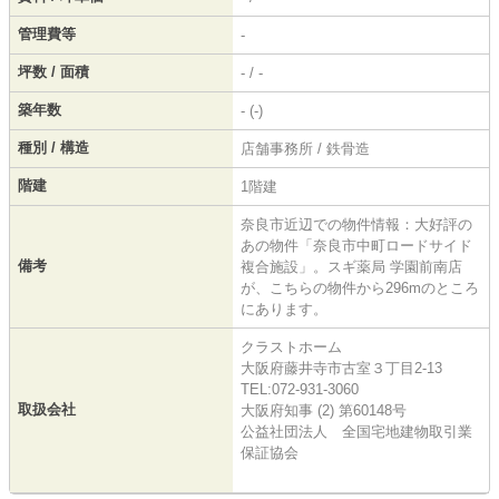
管理費等
-
坪数 / 面積
- / -
築年数
- (-)
種別 / 構造
店舗事務所 / 鉄骨造
階建
1階建
奈良市近辺での物件情報：大好評の
あの物件「奈良市中町ロードサイド
備考
複合施設」。スギ薬局 学園前南店
が、こちらの物件から296mのところ
にあります。
クラストホーム
大阪府藤井寺市古室３丁目2-13
TEL:072-931-3060
取扱会社
大阪府知事 (2) 第60148号
公益社団法人 全国宅地建物取引業
保証協会