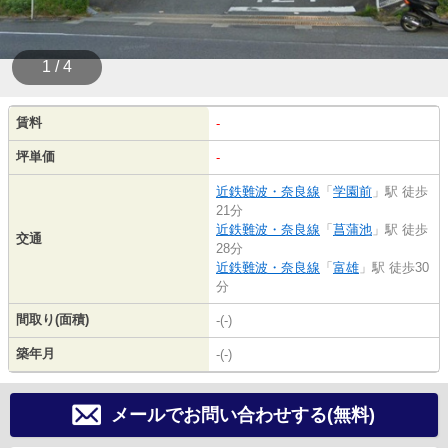
1 / 4
賃料
-
坪単価
-
近鉄難波・奈良線
「
学園前
」駅 徒歩
21分
近鉄難波・奈良線
「
菖蒲池
」駅 徒歩
交通
28分
近鉄難波・奈良線
「
富雄
」駅 徒歩30
分
間取り(面積)
-(-)
築年月
-(-)
メールでお問い合わせする(無料)