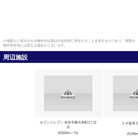
※地図上に表示される物件の位置は付近住所に所在することを表すものであり、実際の
物件所在地とは異なる場合がございます。
周辺施設
セブンイレブン 奈良学園大和町2丁目
スギ薬局 
店
約508m／7分
約296