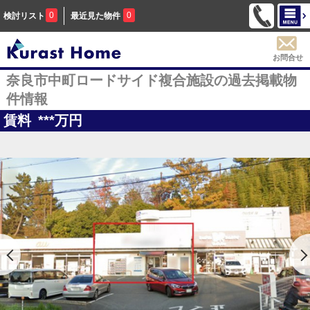
0
0
検討リスト
最近見た物件
お問合せ
奈良市中町ロードサイド複合施設の過去掲載物
件情報
賃料
***
万円