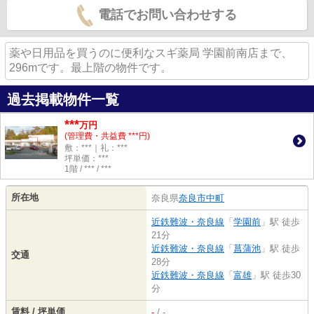
電話でお問い合わせする
薬や日用品を買うのに便利なスギ薬局 学園前南店まで、
296mです。最上階の物件です。
過去掲載物件一覧
***
万円
(管理費・共益費 ***円)
敷：***｜礼：***
坪単価：***
1階 / *** / ***
所在地
奈良県
奈良市
中町
近鉄難波・奈良線
「
学園前
」駅 徒歩
21分
近鉄難波・奈良線
「
菖蒲池
」駅 徒歩
交通
28分
近鉄難波・奈良線
「
富雄
」駅 徒歩30
分
賃料 / 坪単価
-
/ -