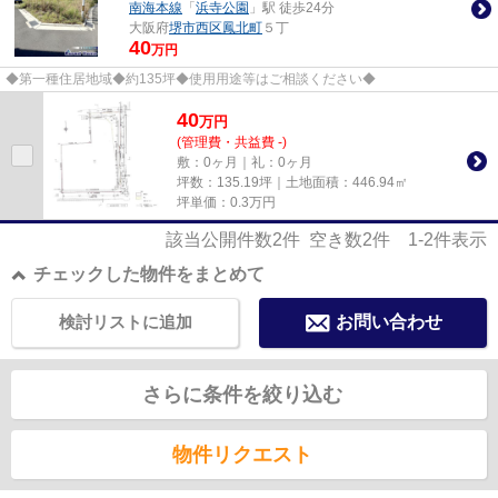
南海本線
「
浜寺公園
」駅 徒歩24分
大阪府
堺市西区
鳳北町
５丁
40
万円
◆第一種住居地域◆約135坪◆使用用途等はご相談ください◆
40
万
円
(管理費・共益費 -)
敷：0ヶ月｜礼：0ヶ月
坪数：135.19坪｜土地面積：446.94㎡
坪単価：
0.3
万円
該当公開件数
2
件 空き数
2
件
1-2
件表示
チェックした物件をまとめて
検討リストに追加
お問い合わせ
さらに条件を絞り込む
物件リクエスト