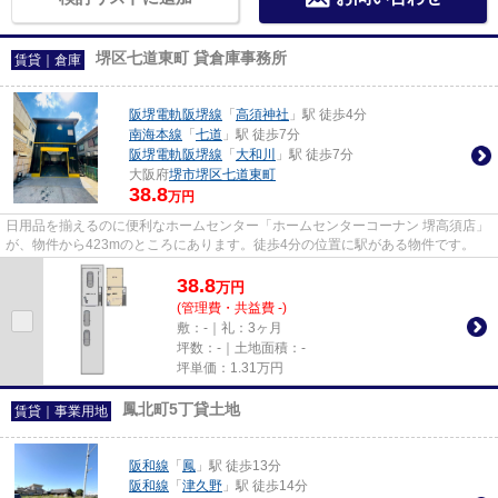
堺区七道東町 貸倉庫事務所
賃貸｜倉庫
阪堺電軌阪堺線
「
高須神社
」駅 徒歩4分
南海本線
「
七道
」駅 徒歩7分
阪堺電軌阪堺線
「
大和川
」駅 徒歩7分
大阪府
堺市堺区
七道東町
38.8
万円
日用品を揃えるのに便利なホームセンター「ホームセンターコーナン 堺高須店」
が、物件から423mのところにあります。徒歩4分の位置に駅がある物件です。
38.8
万
円
(管理費・共益費 -)
敷：-｜礼：3ヶ月
坪数：-｜土地面積：-
坪単価：
1.31
万円
鳳北町5丁貸土地
賃貸｜事業用地
阪和線
「
鳳
」駅 徒歩13分
阪和線
「
津久野
」駅 徒歩14分