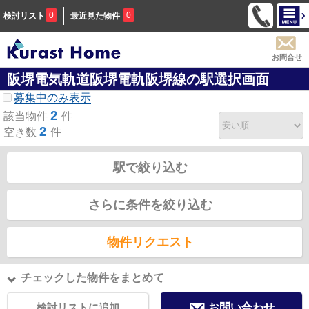
0
0
検討リスト
最近見た物件
お問合せ
阪堺電気軌道阪堺電軌阪堺線の駅選択画面
募集中のみ表示
2
該当物件
件
2
空き数
件
駅で絞り込む
さらに条件を絞り込む
物件リクエスト
チェックした物件をまとめて
検討リストに追加
お問い合わせ