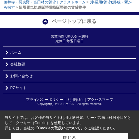
藤井寺・羽曳野・富田林の賃貸｜クラストホーム
>
(事業用(賃貸))路線・駅か
ら探す
>
阪堺電気軌道阪堺電軌阪堺線の賃貸物件
ページトップに戻る
営業時間:8時30分～18時
定休日:毎週日曜日
ホーム
会社概要
お問い合わせ
PCサイト
プライバシーポリシー
利用規約
｜アクセスマップ
｜
Copyright(c) クラストホーム All rights reserved.
当サイトでは、お客様の当サイト利用状況把握、サービス向上検討を目的と
して、クッキー（Cookie）を使用しています。
詳しくは、当社の
「Cookieの取扱いについて」
をご確認ください。
閉じる