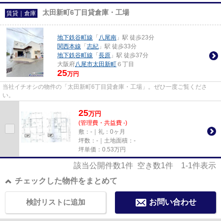
太田新町6丁目貸倉庫・工場
賃貸｜倉庫
地下鉄谷町線
「
八尾南
」駅 徒歩23分
関西本線
「
志紀
」駅 徒歩33分
地下鉄谷町線
「
長原
」駅 徒歩37分
大阪府
八尾市
太田新町
６丁目
25
万円
当社イチオシの物件の「太田新町6丁目貸倉庫・工場」。ぜひ一度ご覧くださ
い。
25
万
円
(管理費・共益費 -)
敷：-｜礼：0ヶ月
坪数：-｜土地面積：-
坪単価：
0.53
万円
該当公開件数
1
件 空き数
1
件
1-1
件表示
チェックした物件をまとめて
検討リストに追加
お問い合わせ