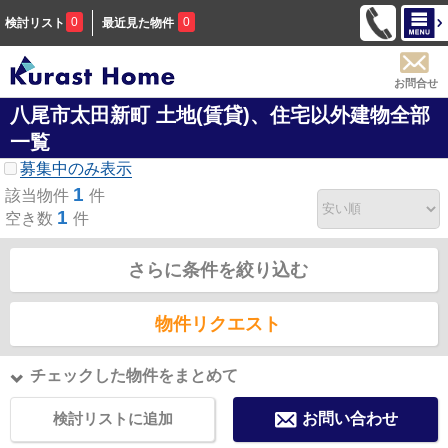
0
0
検討リスト
最近見た物件
お問合せ
八尾市太田新町 土地(賃貸)、住宅以外建物全部
一覧
募集中のみ表示
1
該当物件
件
1
空き数
件
さらに条件を絞り込む
物件リクエスト
チェックした物件をまとめて
検討リストに追加
お問い合わせ