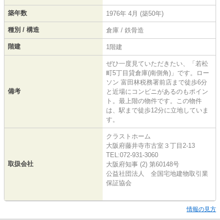
築年数
1976年 4月 (築50年)
種別 / 構造
倉庫 / 鉄骨造
階建
1階建
ぜひ一度見ていただきたい、「若松
町5丁目貸倉庫(南側角)」です。ロー
ソン 富田林税務署前店まで徒歩6分
備考
と近場にコンビニがあるのもポイン
ト。最上階の物件です。この物件
は、駅まで徒歩12分に立地していま
す。
クラストホーム
大阪府藤井寺市古室３丁目2-13
TEL:072-931-3060
取扱会社
大阪府知事 (2) 第60148号
公益社団法人 全国宅地建物取引業
保証協会
情報の見方