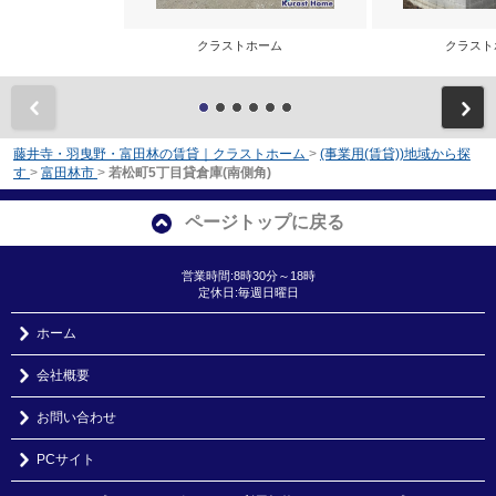
クラストホーム
クラス
前
藤井寺・羽曳野・富田林の賃貸｜クラストホーム
>
(事業用(賃貸))地域から探
す
>
富田林市
>
若松町5丁目貸倉庫(南側角)
ページトップに戻る
営業時間:8時30分～18時
定休日:毎週日曜日
ホーム
会社概要
お問い合わせ
PCサイト