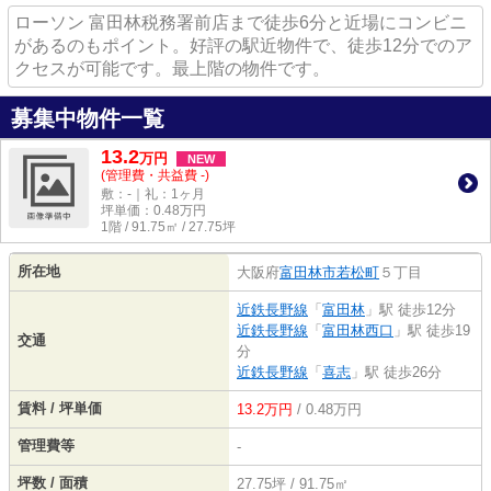
ローソン 富田林税務署前店まで徒歩6分と近場にコンビニ
があるのもポイント。好評の駅近物件で、徒歩12分でのア
クセスが可能です。最上階の物件です。
募集中物件一覧
13.2
万
円
NEW
(管理費・共益費 -)
敷：-｜礼：1ヶ月
坪単価：
0.48
万円
1階 / 91.75㎡ / 27.75坪
所在地
大阪府
富田林市
若松町
５丁目
近鉄長野線
「
富田林
」駅 徒歩12分
近鉄長野線
「
富田林西口
」駅 徒歩19
交通
分
近鉄長野線
「
喜志
」駅 徒歩26分
賃料 / 坪単価
13.2万円
/ 0.48万円
管理費等
-
坪数 / 面積
27.75坪 / 91.75㎡