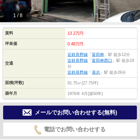
1 / 8
賃料
13.2万円
坪単価
0.48万円
近鉄長野線
「
富田林
」駅 徒歩12分
近鉄長野線
「
富田林西口
」駅 徒歩19
交通
分
近鉄長野線
「
喜志
」駅 徒歩26分
面積(坪数)
91.75㎡(27.75坪)
築年月
1976年 4月(築50年)
メールでお問い合わせする(無料)
電話でお問い合わせする