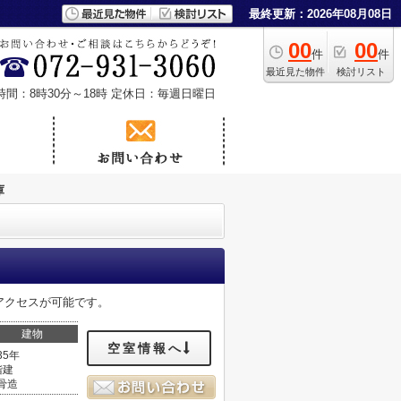
最終更新：2026年08月08日
00
00
件
件
最近見た物件
検討リスト
時間：8時30分～18時
定休日：毎週日曜日
庫
アクセスが可能です。
建物
空室情報へ
35年
階建
骨造