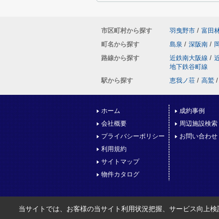
市区町村から探す
羽曳野市
/
富田
町名から探す
島泉
/
深阪南
/
路線から探す
近鉄南大阪線
/
地下鉄谷町線
駅から探す
恵我ノ荘
/
高鷲
/
ホーム
成約事例
会社概要
周辺施設検索
プライバシーポリシー
お問い合わせ
利用規約
サイトマップ
物件カタログ
当サイトでは、お客様の当サイト利用状況把握、サービス向上検討