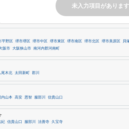
未入力項目がありま
市平野区
堺市堺区
堺市中区
堺市東区
堺市南区
堺市北区
堺市美原区
貝
大阪市
大阪狭山市
南河内郡河南町
八尾木北
太田新町
郡川
河内山本
高安
恩智
服部川
信貴山口
す
志紀
信貴山口
服部川
法善寺
久宝寺