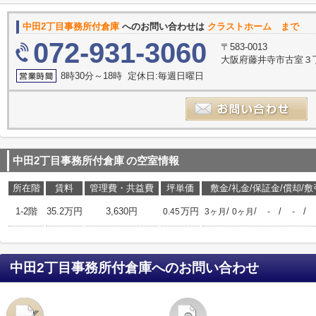
中田2丁目事務所付倉庫
へのお問い合わせは
クラストホーム まで
072-931-3060
〒583-0013
大阪府藤井寺市古室３丁
8時30分～18時 定休日:毎週日曜日
中田2丁目事務所付倉庫
の空室情報
所在階
賃料
管理費・共益費
坪単価
敷金/礼金/保証金/償却/敷
1-2階
35.2万円
3,630円
万円
/
/
/
/
0.45
3ヶ月
0ヶ月
-
-
中田2丁目事務所付倉庫
へのお問い合わせ