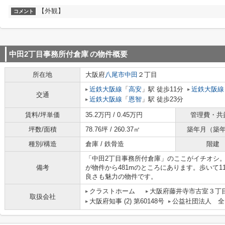
【外観】
コメント
中田2丁目事務所付倉庫
の物件概要
所在地
大阪府
八尾市
中田
２丁目
近鉄大阪線
「
高安
」駅 徒歩11分
近鉄大阪線
交通
近鉄大阪線
「
恩智
」駅 徒歩23分
賃料/坪単価
35.2万円 / 0.45万円
管理費・共
坪数/面積
78.76坪 / 260.37㎡
築年月（築
種別/構造
倉庫 / 鉄骨造
階建
「中田2丁目事務所付倉庫」のここがイチオシ
備考
が物件から481mのところにあります。歩いて
良さも魅力の物件です。
クラストホーム
大阪府藤井寺市古室３丁目
取扱会社
大阪府知事 (2) 第60148号
公益社団法人 全