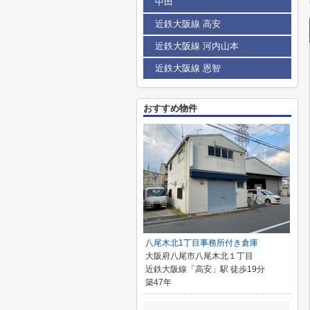
中田
近鉄大阪線 高安
近鉄大阪線 河内山本
近鉄大阪線 恩智
おすすめ物件
八尾木北1丁目事務所付き倉庫
大阪府八尾市八尾木北１丁目
近鉄大阪線「高安」駅 徒歩19分
築47年