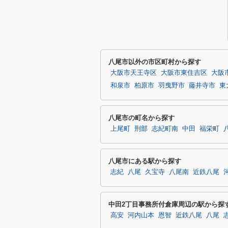
八尾市以外の市区町村から探す
大阪市天王寺区
大阪市東住吉区
大阪
和泉市
柏原市
羽曳野市
藤井寺市
東
八尾市の町名から探す
上尾町
刑部
志紀町南
中田
福栄町
八尾市にある駅から探す
志紀
八尾
久宝寺
八尾南
近鉄八尾
中田2丁目事務所付倉庫周辺の駅から探
高安
河内山本
恩智
近鉄八尾
八尾