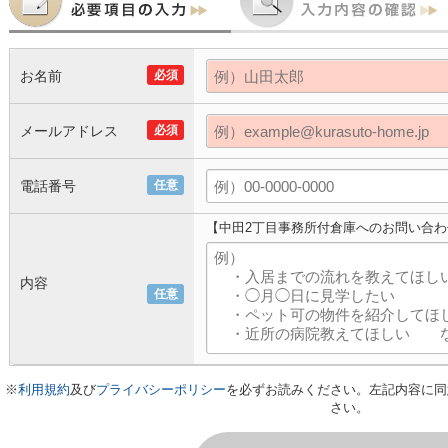
お名前
必須
メールアドレス
必須
電話番号
任意
【中田2丁目事務所付倉庫へのお問い合わ
内容
任意
※
利用規約
及び
プライバシーポリシー
を必ずお読みください。左記内容に同
さい。