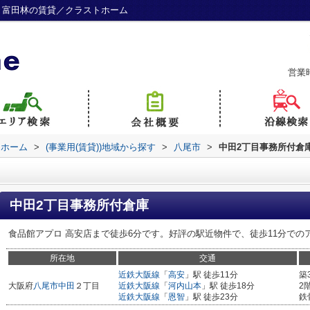
・富田林の賃貸／クラストホーム
営業
トホーム
>
(事業用(賃貸))地域から探す
>
八尾市
>
中田2丁目事務所付倉
中田2丁目事務所付倉庫
食品館アプロ 高安店まで徒歩6分です。好評の駅近物件で、徒歩11分での
所在地
交通
近鉄大阪線
「
高安
」駅 徒歩11分
築
大阪府
八尾市
中田
２丁目
近鉄大阪線
「
河内山本
」駅 徒歩18分
2
近鉄大阪線
「
恩智
」駅 徒歩23分
鉄