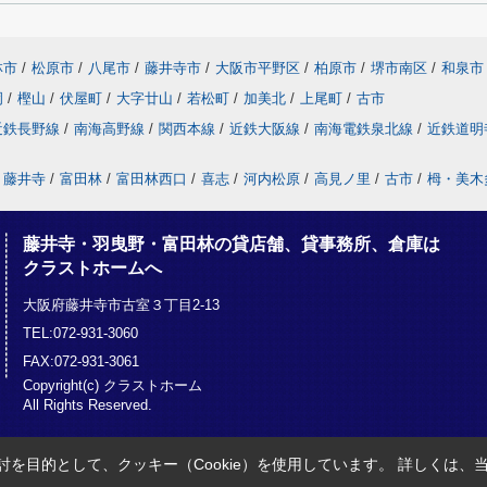
林市
/
松原市
/
八尾市
/
藤井寺市
/
大阪市平野区
/
柏原市
/
堺市南区
/
和泉市
岡
/
樫山
/
伏屋町
/
大字廿山
/
若松町
/
加美北
/
上尾町
/
古市
近鉄長野線
/
南海高野線
/
関西本線
/
近鉄大阪線
/
南海電鉄泉北線
/
近鉄道明
藤井寺
/
富田林
/
富田林西口
/
喜志
/
河内松原
/
高見ノ里
/
古市
/
栂・美木
藤井寺・羽曳野・富田林の貸店舗、貸事務所、倉庫は
クラストホームへ
大阪府藤井寺市古室３丁目2-13
TEL:072-931-3060
FAX:072-931-3061
Copyright(c) クラストホーム
All Rights Reserved.
を目的として、クッキー（Cookie）を使用しています。
詳しくは、