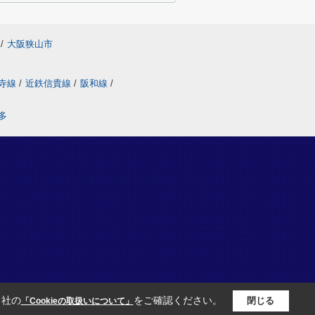
/
大阪狭山市
寺線
/
近鉄信貴線
/
阪和線
/
多
当社の
をご確認ください。
閉じる
「Cookieの取扱いについて」