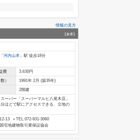
情報の見方
【倉庫】
「
河内山本
」駅 徒歩18分
益費
3,630円
年数）
1991年 2月 (築35年)
2階建
。スーパー「スーパーマルヒ八尾木店」
11分ほどで駅にアクセスできる、立地の
2-13
TEL:072-931-3060
国宅地建物取引業保証協会