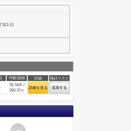
目2-13
引
坪数/面積
詳細
検討リスト
78.76坪 /
詳細を見る
追加する
-
260.37㎡