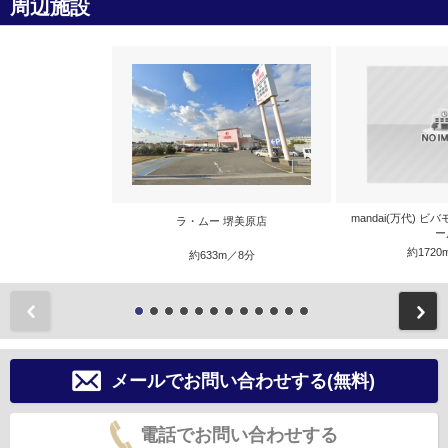
周辺施設
mandai(万代) 
ラ・ムー 堺美原店
ー
約1720
約633m／8分
前
メールでお問い合わせする(無料)
電話でお問い合わせする