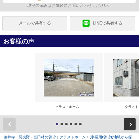
現況の確認はお気軽にお問い合わせください。
メールで共有する
LINEで共有する
お客様の声
クラストホーム
クラス
前
藤井寺・羽曳野・富田林の賃貸｜クラストホーム
>
(事業用(賃貸))地域から探