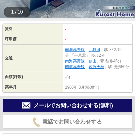
1 / 10
賃料
-
坪単価
-
南海高野線
「
北野田
」駅 バス18
分 「平尾北」 停歩2分
交通
南海高野線
「
狭山
」駅 徒歩46分
南海高野線
「
萩原天神
」駅 徒歩50分
面積(坪数)
-(-)
築年月
1988年 3月(築38年)
メールでお問い合わせする(無料)
電話でお問い合わせする