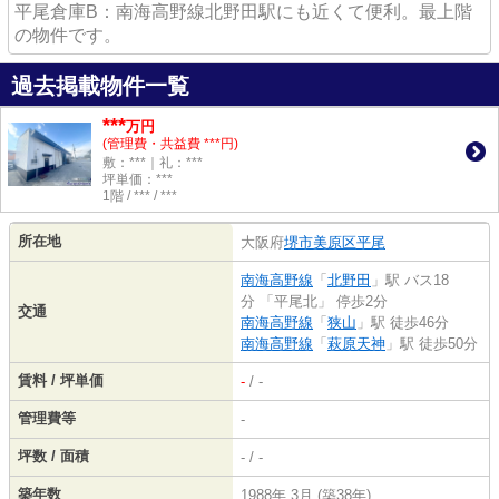
平尾倉庫B：南海高野線北野田駅にも近くて便利。最上階
の物件です。
過去掲載物件一覧
***
万円
(管理費・共益費 ***円)
敷：***｜礼：***
坪単価：***
1階 / *** / ***
所在地
大阪府
堺市美原区
平尾
南海高野線
「
北野田
」駅 バス18
分 「平尾北」 停歩2分
交通
南海高野線
「
狭山
」駅 徒歩46分
南海高野線
「
萩原天神
」駅 徒歩50分
賃料 / 坪単価
-
/ -
管理費等
-
坪数 / 面積
- / -
築年数
1988年 3月 (築38年)