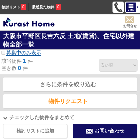
0
0
検討リスト
最近見た物件
お問合せ
大阪市平野区長吉六反 土地(賃貸)、住宅以外建
物全部一覧
募集中のみ表示
1
該当物件
件
0
空き数
件
さらに条件を絞り込む
物件リクエスト
チェックした物件をまとめて
検討リストに追加
お問い合わせ