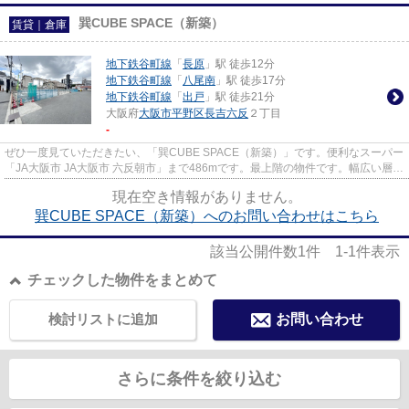
巽CUBE SPACE（新築）
賃貸｜倉庫
地下鉄谷町線
「
長原
」駅 徒歩12分
地下鉄谷町線
「
八尾南
」駅 徒歩17分
地下鉄谷町線
「
出戸
」駅 徒歩21分
大阪府
大阪市平野区
長吉六反
２丁目
-
ぜひ一度見ていただきたい、「巽CUBE SPACE（新築）」です。便利なスーパー
「JA大阪市 JA大阪市 六反朝市」まで486mです。最上階の物件です。幅広い層に
好評な、駅から徒歩10分に立地...
現在空き情報がありません。
巽CUBE SPACE（新築）へのお問い合わせはこちら
該当公開件数
1
件
1-1
件表示
チェックした物件をまとめて
検討リストに追加
お問い合わせ
さらに条件を絞り込む