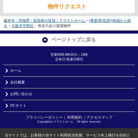
物件リクエスト
藤井寺・羽曳野・富田林の賃貸｜クラストホーム
>
(事業用(賃貸))地域から探
す
>
大阪市平野区
>
長吉六反の賃貸物件
ページトップに戻る
営業時間:8時30分～18時
定休日:毎週日曜日
ホーム
会社概要
お問い合わせ
PCサイト
プライバシーポリシー
利用規約
｜アクセスマップ
｜
Copyright(c) クラストホーム All rights reserved.
当サイトでは、お客様の当サイト利用状況把握、サービス向上検討を目的と