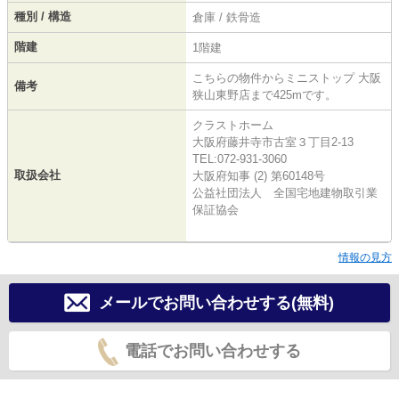
種別 / 構造
倉庫 / 鉄骨造
階建
1階建
こちらの物件からミニストップ 大阪
備考
狭山東野店まで425mです。
クラストホーム
大阪府藤井寺市古室３丁目2-13
TEL:072-931-3060
取扱会社
大阪府知事 (2) 第60148号
公益社団法人 全国宅地建物取引業
保証協会
情報の見方
メールでお問い合わせする(無料)
電話でお問い合わせする