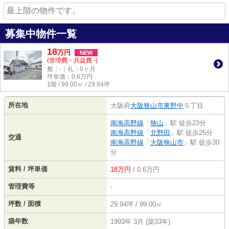
最上階の物件です。
募集中物件一覧
18
万
円
NEW
(管理費・共益費 -)
敷：-｜礼：0ヶ月
坪単価：
0.6
万円
1階 / 99.00㎡ / 29.94坪
所在地
大阪府
大阪狭山市
東野中
５丁目
南海高野線
「
狭山
」駅 徒歩23分
南海高野線
「
北野田
」駅 徒歩25分
交通
南海高野線
「
大阪狭山市
」駅 徒歩30
分
賃料 / 坪単価
18万円
/ 0.6万円
管理費等
-
坪数 / 面積
29.94坪 / 99.00㎡
築年数
1993年 3月 (築33年)