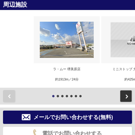
周辺施設
ラ・ムー 堺美原店
ミニストップ 
約1913m／24分
約425
前
メールでお問い合わせする(無料)
電話でお問い合わせする