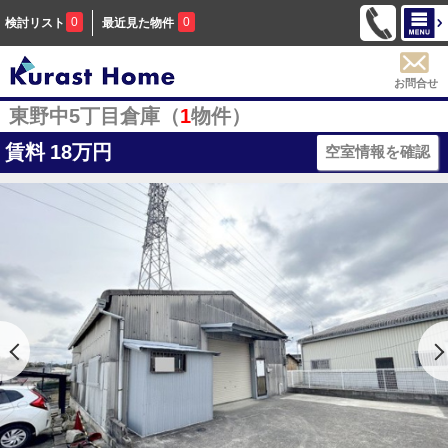
0
0
検討リスト
最近見た物件
お問合せ
東野中5丁目倉庫（
1
物件）
賃料
18万円
空室情報を確認