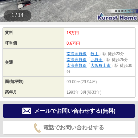
1 / 14
賃料
18万円
坪単価
0.6万円
南海高野線
「
狭山
」駅 徒歩23分
南海高野線
「
北野田
」駅 徒歩25分
交通
南海高野線
「
大阪狭山市
」駅 徒歩30
分
面積(坪数)
99.00㎡(29.94坪)
築年月
1993年 3月(築33年)
メールでお問い合わせする(無料)
電話でお問い合わせする