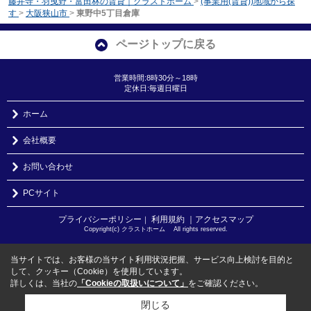
藤井寺・羽曳野・富田林の賃貸｜クラストホーム
>
(事業用(賃貸))地域から探
す
>
大阪狭山市
>
東野中5丁目倉庫
ページトップに戻る
営業時間:8時30分～18時
定休日:毎週日曜日
ホーム
会社概要
お問い合わせ
PCサイト
プライバシーポリシー
利用規約
｜アクセスマップ
｜
Copyright(c) クラストホーム All rights reserved.
当サイトでは、お客様の当サイト利用状況把握、サービス向上検討を目的と
して、クッキー（Cookie）を使用しています。
詳しくは、当社の
「Cookieの取扱いについて」
をご確認ください。
閉じる