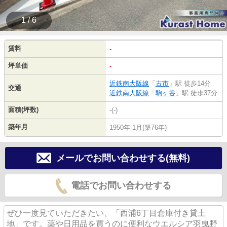
1 / 6
賃料
-
坪単価
-
近鉄南大阪線
「
古市
」駅 徒歩14分
交通
近鉄南大阪線
「
駒ヶ谷
」駅 徒歩37分
面積(坪数)
-(-)
築年月
1950年 1月(築76年)
メールでお問い合わせする(無料)
電話でお問い合わせする
ぜひ一度見ていただきたい、「西浦6丁目倉庫付き貸土
地」です。薬や日用品を買うのに便利なウエルシア羽曳野