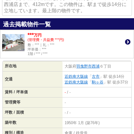
西浦店まで、412mです。この物件は、駅まで徒歩14分に
立地しています。最上階の物件です。
過去掲載物件一覧
***
万円
(管理費・共益費 ***円)
敷：***｜礼：***
坪単価：***
1階 / *** / ***
所在地
大阪府
羽曳野市
西浦
６丁目
近鉄南大阪線
「
古市
」駅 徒歩14分
交通
近鉄南大阪線
「
駒ヶ谷
」駅 徒歩37分
賃料 / 坪単価
-
/ -
管理費等
-
坪数 / 面積
- / -
築年数
1950年 1月 (築76年)
種別 / 構造
倉庫 / 鉄骨造