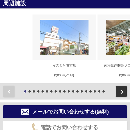
周辺施設
イズミヤ 古市店
南河生鮮市場(ク
約836m／11分
約860
前
メールでお問い合わせする(無料)
電話でお問い合わせする