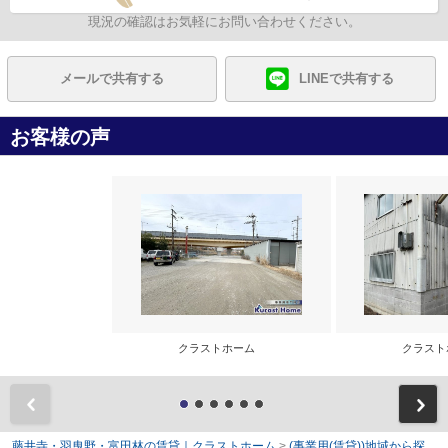
現況の確認はお気軽にお問い合わせください。
メールで共有する
LINEで共有する
お客様の声
クラストホーム
クラス
前
藤井寺・羽曳野・富田林の賃貸｜クラストホーム
>
(事業用(賃貸))地域から探