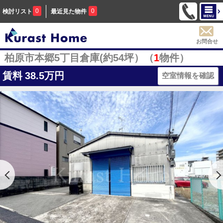
0
0
検討リスト
最近見た物件
お問合せ
柏原市本郷5丁目倉庫(約54坪）（
1
物件）
賃料
38.5万円
空室情報を確認