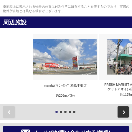
※地図上に表示される物件の位置は付近住所に所在することを表すものであり、実際の
物件所在地とは異なる場合がございます。
周辺施設
FRESH MARKET
mandai(マンダイ) 柏原本郷店
ケットアオイ) 
約1175
約208m／3分
前