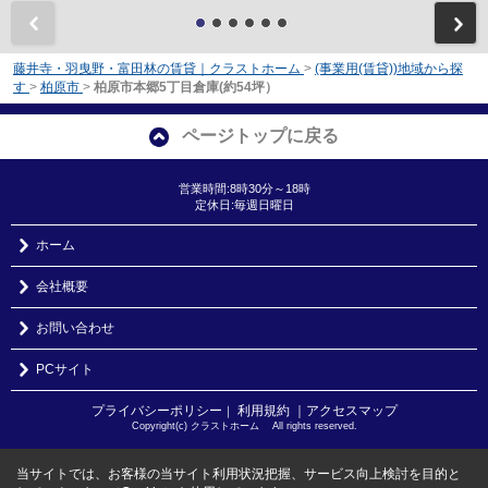
前
藤井寺・羽曳野・富田林の賃貸｜クラストホーム
>
(事業用(賃貸))地域から探
す
>
柏原市
>
柏原市本郷5丁目倉庫(約54坪）
ページトップに戻る
営業時間:8時30分～18時
定休日:毎週日曜日
ホーム
会社概要
お問い合わせ
PCサイト
プライバシーポリシー
利用規約
｜アクセスマップ
｜
Copyright(c) クラストホーム All rights reserved.
当サイトでは、お客様の当サイト利用状況把握、サービス向上検討を目的と