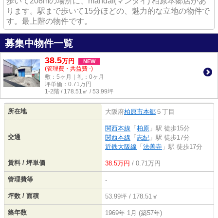
歩いて208mの場所に、mandai(マンダイ) 柏原本郷店があ
ります。駅まで歩いて15分ほどの、魅力的な立地の物件で
す。最上階の物件です。
募集中物件一覧
38.5
万
円
NEW
(管理費・共益費 -)
敷：5ヶ月｜礼：0ヶ月
坪単価：
0.71
万円
1-2階 / 178.51㎡ / 53.99坪
所在地
大阪府
柏原市
本郷
５丁目
関西本線
「
柏原
」駅 徒歩15分
交通
関西本線
「
志紀
」駅 徒歩17分
近鉄大阪線
「
法善寺
」駅 徒歩17分
賃料 / 坪単価
38.5万円
/ 0.71万円
管理費等
-
坪数 / 面積
53.99坪 / 178.51㎡
築年数
1969年 1月 (築57年)