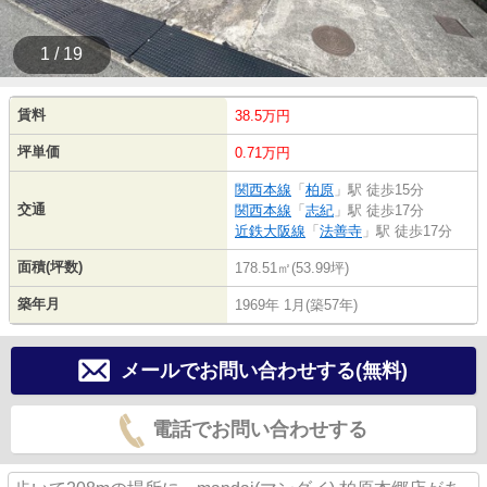
1 / 19
賃料
38.5万円
坪単価
0.71万円
関西本線
「
柏原
」駅 徒歩15分
交通
関西本線
「
志紀
」駅 徒歩17分
近鉄大阪線
「
法善寺
」駅 徒歩17分
面積(坪数)
178.51㎡(53.99坪)
築年月
1969年 1月(築57年)
メールでお問い合わせする(無料)
電話でお問い合わせする