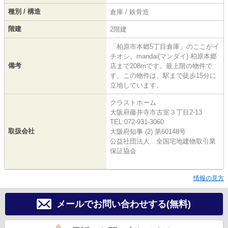
種別 / 構造
倉庫 / 鉄骨造
階建
2階建
「柏原市本郷5丁目倉庫」のここがイ
チオシ。mandai(マンダイ) 柏原本郷
備考
店まで208mです。最上階の物件で
す。この物件は、駅まで徒歩15分に
立地しています。
クラストホーム
大阪府藤井寺市古室３丁目2-13
TEL:072-931-3060
取扱会社
大阪府知事 (2) 第60148号
公益社団法人 全国宅地建物取引業
保証協会
情報の見方
メールでお問い合わせする(無料)