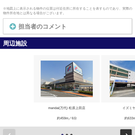
※地図上に表示される物件の位置は付近住所に所在することを表すものであり、実際の
物件所在地とは異なる場合がございます。
担当者のコメント
周辺施設
mandai(万代) 松原上田店
イズミヤ
約459m／6分
約633
前