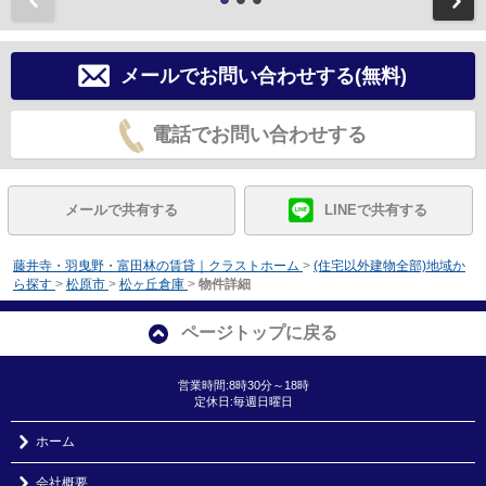
メールでお問い合わせする(無料)
電話でお問い合わせする
メールで共有する
LINEで共有する
藤井寺・羽曳野・富田林の賃貸｜クラストホーム
>
(住宅以外建物全部)地域か
ら探す
>
松原市
>
松ヶ丘倉庫
>
物件詳細
ページトップに戻る
営業時間:8時30分～18時
定休日:毎週日曜日
ホーム
会社概要