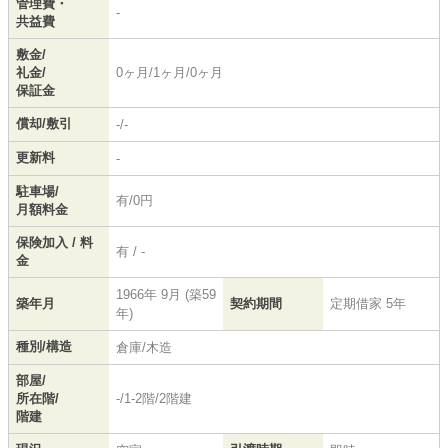
管理費・
-
共益費
敷金/
礼金/
0ヶ月/1ヶ月/0ヶ月
保証金
償却/敷引
-/-
更新料
-
駐車場/
有/0円
月額料金
保険加入 / 料
有 / -
金
1966年 9月 (築59
築年月
契約期間
定期借家 5年
年)
種別/構造
倉庫/木造
部屋/
所在階/
-/1-2階/2階建
階建