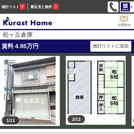
0
1
検討リスト
最近見た物件
お問合せ
松ヶ丘倉庫
賃料
4.95
万円
検討リストに追加
2/13
1/13