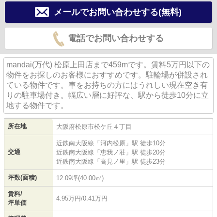
メールでお問い合わせする(無料)
電話でお問い合わせする
mandai(万代) 松原上田店まで459mです。賃料5万円以下の
物件をお探しのお客様におすすめです。駐輪場が併設され
ている物件です。車をお持ちの方にはうれしい現在空き有
りの駐車場付き。幅広い層に好評な、駅から徒歩10分に立
地する物件です。
所在地
大阪府
松原市
松ケ丘
４丁目
近鉄南大阪線
「
河内松原
」駅 徒歩10分
交通
近鉄南大阪線
「
恵我ノ荘
」駅 徒歩20分
近鉄南大阪線
「
高見ノ里
」駅 徒歩23分
坪数(面積)
12.09坪(40.00㎡)
賃料/
4.95万円/0.41万円
坪単価