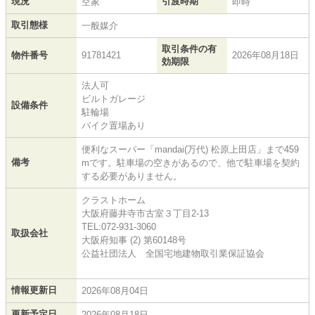
現況
引渡時期
空家
即時
取引態様
一般媒介
取引条件の有
物件番号
91781421
2026年08月18日
効期限
法人可
ビルトガレージ
設備条件
駐輪場
バイク置場あり
便利なスーパー「mandai(万代) 松原上田店」まで459
備考
mです。駐車場の空きがあるので、他で駐車場を契約
する必要がありません。
クラストホーム
大阪府藤井寺市古室３丁目2-13
TEL:072-931-3060
取扱会社
大阪府知事 (2) 第60148号
公益社団法人 全国宅地建物取引業保証協会
情報更新日
2026年08月04日
更新予定日
2026年08月18日