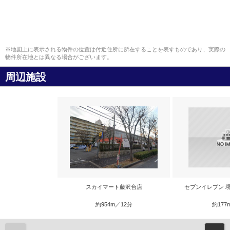
※地図上に表示される物件の位置は付近住所に所在することを表すものであり、実際の
物件所在地とは異なる場合がございます。
周辺施設
スカイマート藤沢台店
セブンイレブン 
約954m／12分
約177