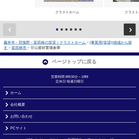
クラストホーム
クラス
前
藤井寺・羽曳野・富田林の賃貸｜クラストホーム
>
(事業用(賃貸))地域から探
す
>
富田林市
>
廿山資材置場倉庫
ページトップに戻る
営業時間:8時30分～18時
定休日:毎週日曜日
ホーム
会社概要
お問い合わせ
PCサイト