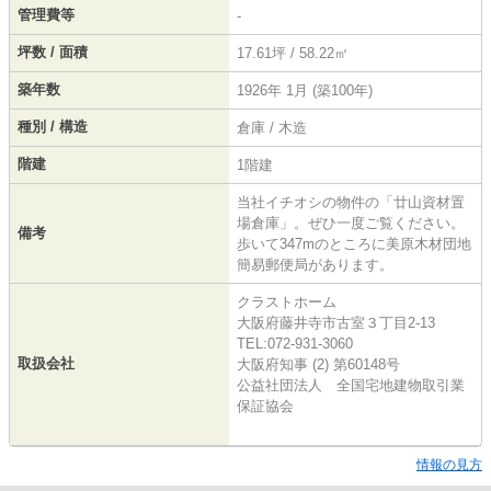
管理費等
-
坪数 / 面積
17.61坪 / 58.22㎡
築年数
1926年 1月 (築100年)
種別 / 構造
倉庫 / 木造
階建
1階建
当社イチオシの物件の「廿山資材置
場倉庫」。ぜひ一度ご覧ください。
備考
歩いて347mのところに美原木材団地
簡易郵便局があります。
クラストホーム
大阪府藤井寺市古室３丁目2-13
TEL:072-931-3060
取扱会社
大阪府知事 (2) 第60148号
公益社団法人 全国宅地建物取引業
保証協会
情報の見方