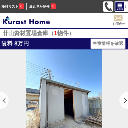
0
0
検討リスト
最近見た物件
お問合せ
廿山資材置場倉庫（
1
物件）
賃料
8万円
空室情報を確認