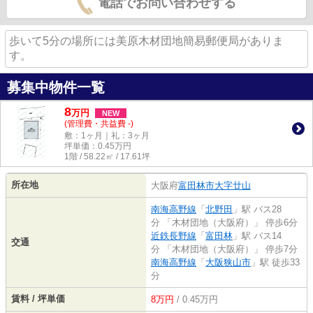
電話でお問い合わせする
歩いて5分の場所には美原木材団地簡易郵便局がありま
す。
募集中物件一覧
8
万
円
NEW
(管理費・共益費 -)
敷：1ヶ月｜礼：3ヶ月
坪単価：
0.45
万円
1階 / 58.22㎡ / 17.61坪
所在地
大阪府
富田林市
大字廿山
南海高野線
「
北野田
」駅 バス28
分 「木材団地（大阪府）」 停歩6分
近鉄長野線
「
富田林
」駅 バス14
交通
分 「木材団地（大阪府）」 停歩7分
南海高野線
「
大阪狭山市
」駅 徒歩33
分
賃料 / 坪単価
8万円
/ 0.45万円