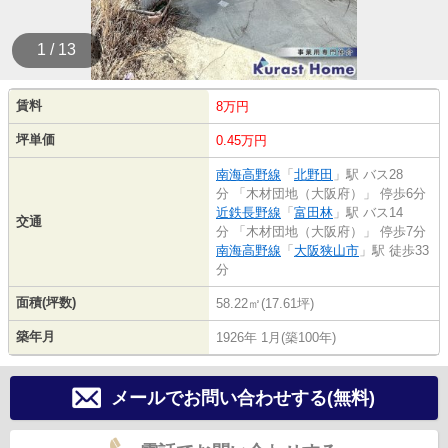
1 / 13
賃料
8万円
坪単価
0.45万円
南海高野線
「
北野田
」駅 バス28
分 「木材団地（大阪府）」 停歩6分
近鉄長野線
「
富田林
」駅 バス14
交通
分 「木材団地（大阪府）」 停歩7分
南海高野線
「
大阪狭山市
」駅 徒歩33
分
面積(坪数)
58.22㎡(17.61坪)
築年月
1926年 1月(築100年)
メールでお問い合わせする(無料)