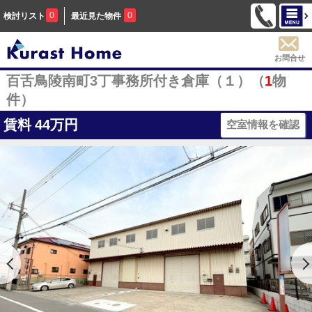
0
0
検討リスト
最近見た物件
お問合せ
百舌鳥陵南町3丁事務所付き倉庫（１）（
1
物
件）
賃料
44万円
空室情報を確認