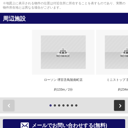
※地図上に表示される物件の位置は付近住所に所在することを表すものであり、実際の
物件所在地とは異なる場合がございます。
周辺施設
ローソン 堺百舌鳥陵南町店
ミニストップ 
約133m／2分
約234
前
メールでお問い合わせする(無料)