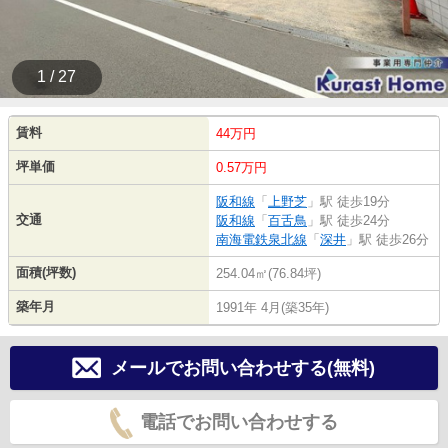
1 / 27
賃料
44万円
坪単価
0.57万円
阪和線
「
上野芝
」駅 徒歩19分
交通
阪和線
「
百舌鳥
」駅 徒歩24分
南海電鉄泉北線
「
深井
」駅 徒歩26分
面積(坪数)
254.04㎡(76.84坪)
築年月
1991年 4月(築35年)
メールでお問い合わせする(無料)
電話でお問い合わせする