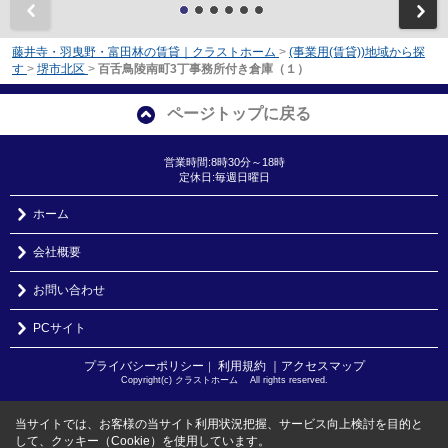
前
藤井寺・羽曳野・富田林の賃貸｜クラストホーム
>
(事業用(賃貸))地域から探
す
>
堺市北区
>
百舌鳥陵南町3丁事務所付き倉庫（１）
ページトップに戻る
営業時間:8時30分～18時
定休日:毎週日曜日
ホーム
会社概要
お問い合わせ
PCサイト
プライバシーポリシー
利用規約
｜アクセスマップ
｜
Copyright(c) クラストホーム All rights reserved.
当サイトでは、お客様の当サイト利用状況把握、サービス向上検討を目的と
して、クッキー（Cookie）を使用しています。