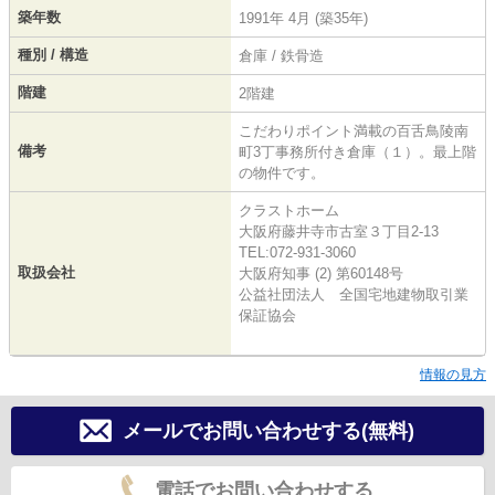
築年数
1991年 4月 (築35年)
種別 / 構造
倉庫 / 鉄骨造
階建
2階建
こだわりポイント満載の百舌鳥陵南
備考
町3丁事務所付き倉庫（１）。最上階
の物件です。
クラストホーム
大阪府藤井寺市古室３丁目2-13
TEL:072-931-3060
取扱会社
大阪府知事 (2) 第60148号
公益社団法人 全国宅地建物取引業
保証協会
情報の見方
メールでお問い合わせする(無料)
電話でお問い合わせする