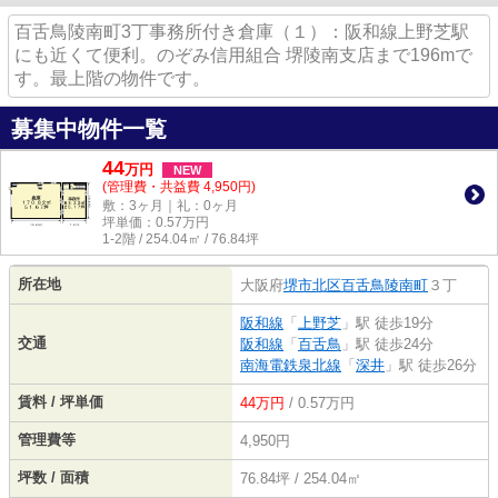
百舌鳥陵南町3丁事務所付き倉庫（１）：阪和線上野芝駅
にも近くて便利。のぞみ信用組合 堺陵南支店まで196mで
す。最上階の物件です。
募集中物件一覧
44
万
円
NEW
(管理費・共益費 4,950円)
敷：3ヶ月｜礼：0ヶ月
坪単価：
0.57
万円
1-2階 / 254.04㎡ / 76.84坪
所在地
大阪府
堺市北区
百舌鳥陵南町
３丁
阪和線
「
上野芝
」駅 徒歩19分
交通
阪和線
「
百舌鳥
」駅 徒歩24分
南海電鉄泉北線
「
深井
」駅 徒歩26分
賃料 / 坪単価
44万円
/ 0.57万円
管理費等
4,950円
坪数 / 面積
76.84坪 / 254.04㎡