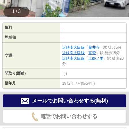
1 / 3
賃料
-
坪単価
-
近鉄南大阪線
「
藤井寺
」駅 徒歩5分
近鉄南大阪線
「
高鷲
」駅 徒歩19分
交通
近鉄南大阪線
「
土師ノ里
」駅 徒歩20
分
間取り(面積)
-(-)
築年月
1972年 7月(築54年)
メールでお問い合わせする(無料)
電話でお問い合わせする