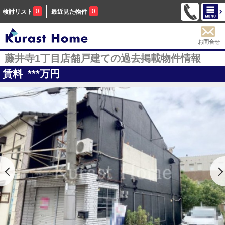
0
0
検討リスト
最近見た物件
お問合せ
藤井寺1丁目店舗戸建ての過去掲載物件情報
賃料
***
万円