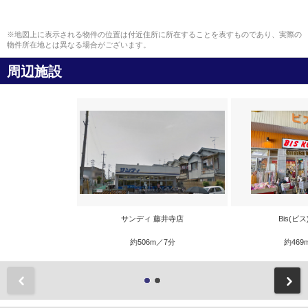
※地図上に表示される物件の位置は付近住所に所在することを表すものであり、実際の
物件所在地とは異なる場合がございます。
周辺施設
サンディ 藤井寺店
Bis(ビ
約506m／7分
約469
前