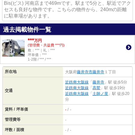
Bis(ビス) 河南店まで469mです。駅まで5分と、駅近でアク
セスも良好な物件です。こちらの物件から、240mの距離
に駐車場があります。
過去掲載物件一覧
***
万円
(管理費・共益費 ***円)
敷：***｜礼：***
坪単価：***
1-2階 / *** / ***
所在地
大阪府
藤井寺市
藤井寺
１丁目
近鉄南大阪線
「
藤井寺
」駅 徒歩5分
近鉄南大阪線
「
高鷲
」駅 徒歩19分
交通
近鉄南大阪線
「
土師ノ里
」駅 徒歩20
分
賃料 / 坪単価
-
/ -
管理費等
-
坪数 / 面積
- / -