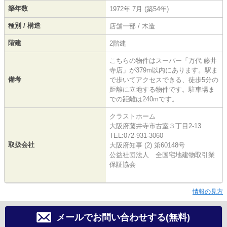
築年数
1972年 7月 (築54年)
種別 / 構造
店舗一部 / 木造
階建
2階建
こちらの物件はスーパー「万代 藤井
寺店」が379m以内にあります。駅ま
備考
で歩いてアクセスできる、徒歩5分の
距離に立地する物件です。駐車場ま
での距離は240mです。
クラストホーム
大阪府藤井寺市古室３丁目2-13
TEL:072-931-3060
取扱会社
大阪府知事 (2) 第60148号
公益社団法人 全国宅地建物取引業
保証協会
情報の見方
メールでお問い合わせする(無料)